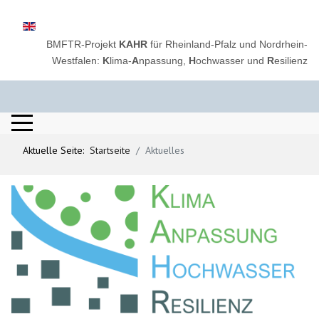
Sprache auswählen
BMFTR-Projekt
KAHR
für Rheinland-Pfalz und Nordrhein-
Westfalen:
K
lima-
A
npassung,
H
ochwasser und
R
esilienz
Aktuelle Seite:
Startseite
Aktuelles