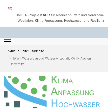
Sprache auswählen
BMFTR-Projekt
KAHR
für Rheinland-Pfalz und Nordrhein-
Westfalen:
K
lima-
A
npassung,
H
ochwasser und
R
esilienz
Aktuelle Seite:
Startseite
IWW | Wasserbau und Wasserwirtschaft, RWTH Aachen
University