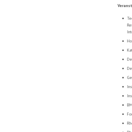
Veranst
Te
Re
In
Ho
Ka
De
De
Ge
In
In
BM
Fo
Rh