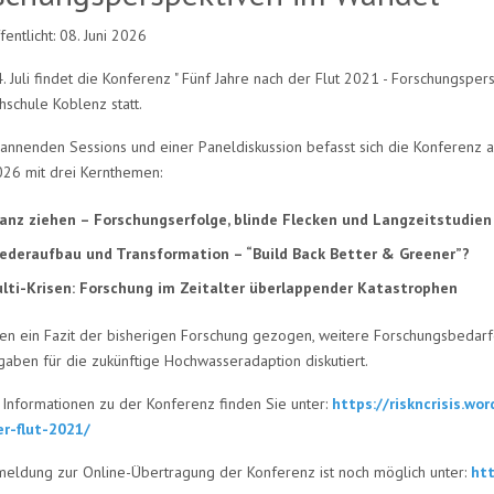
fentlicht: 08. Juni 2026
4. Juli findet die Konferenz " Fünf Jahre nach der Flut 2021 - Forschung
hschule Koblenz statt.
pannenden Sessions und einer Paneldiskussion befasst sich die Konferen
026 mit drei Kernthemen:
lanz ziehen – Forschungserfolge, blinde Flecken und Langzeitstudien
ederaufbau und Transformation – “Build Back Better & Greener”?
lti-Krisen: Forschung im Zeitalter überlappender Katastrophen
en ein Fazit der bisherigen Forschung gezogen, weitere Forschungsbedarfe
gaben für die zukünftige Hochwasseradaption diskutiert.
 Informationen zu der Konferenz finden Sie unter:
https://riskncrisis.w
r-flut-2021/
meldung zur Online-Übertragung der Konferenz ist noch möglich unter:
htt