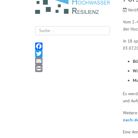
Veröf
Vom 2.-
der Hoc
Suchen
In 18 s
03.07.2
Facebook
Twitter
Bi
Email
Wi
Print
Mu
Es werd
und Auf
Weitere
nach-de
Eine An