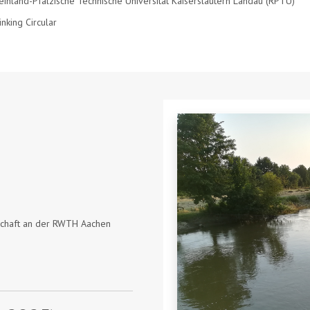
einland-Pfälzische Technische Universität Kaiserslautern Landau (RPTU)
inking Circular
tschaft an der RWTH Aachen