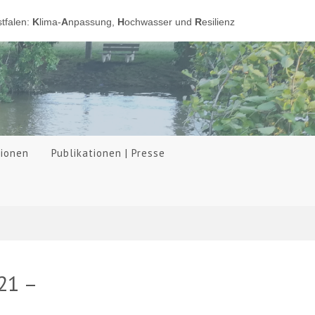
tfalen:
K
lima-
A
npassung,
H
ochwasser und
R
esilienz
tionen
Publikationen | Presse
21 –