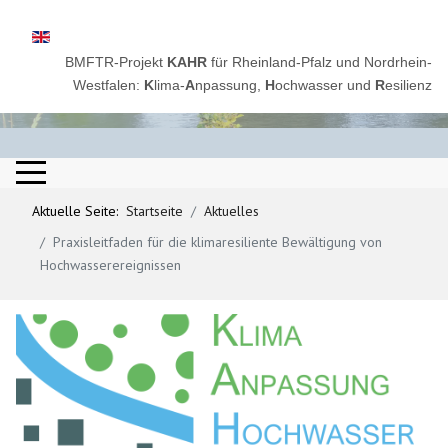
Sprache auswählen
BMFTR-Projekt
KAHR
für Rheinland-Pfalz und Nordrhein-
Westfalen:
K
lima-
A
npassung,
H
ochwasser und
R
esilienz
Aktuelle Seite:
Startseite
Aktuelles
Praxisleitfaden für die klimaresiliente Bewältigung von
Hochwasserereignissen