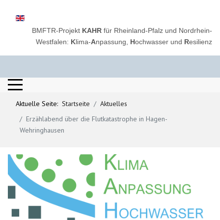
Sprache auswählen
BMFTR-Projekt
KAHR
für Rheinland-Pfalz und Nordrhein-
Westfalen:
K
lima-
A
npassung,
H
ochwasser und
R
esilienz
Aktuelle Seite:
Startseite
Aktuelles
Erzählabend über die Flutkatastrophe in Hagen-
Wehringhausen