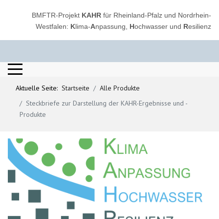
BMFTR-Projekt
KAHR
für Rheinland-Pfalz und Nordrhein-
Westfalen:
K
lima-
A
npassung,
H
ochwasser und
R
esilienz
Aktuelle Seite:
Startseite
Alle Produkte
Steckbriefe zur Darstellung der KAHR-Ergebnisse und -
Produkte