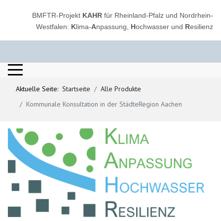
BMFTR-Projekt
KAHR
für Rheinland-Pfalz und Nordrhein-
Westfalen:
K
lima-
A
npassung,
H
ochwasser und
R
esilienz
Aktuelle Seite:
Startseite
Alle Produkte
Kommunale Konsultation in der StädteRegion Aachen