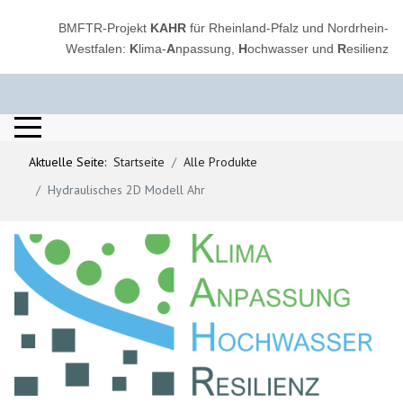
BMFTR-Projekt
KAHR
für Rheinland-Pfalz und Nordrhein-
Westfalen:
K
lima-
A
npassung,
H
ochwasser und
R
esilienz
Aktuelle Seite:
Startseite
Alle Produkte
Hydraulisches 2D Modell Ahr