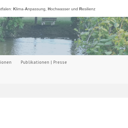
tfalen:
K
lima-
A
npassung,
H
ochwasser und
R
esilienz
tionen
Publikationen | Presse