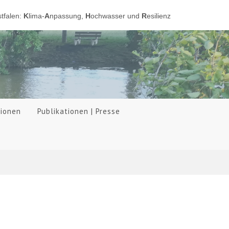
tfalen:
K
lima-
A
npassung,
H
ochwasser und
R
esilienz
tionen
Publikationen | Presse